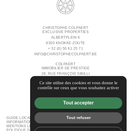
CHRISTOPHE COLPAERT
EXCLUSIVE PROPERTIES
ALBERTPLEIN 6
8300 KNOKKE-ZOUTE
+ 32 (0) 50 61 25 71
INFO@CHRISTOPHECOLPAERT.BE
COLPAERT
IMMOBILIER DE PRESTIGE
28, RUE FRANÇOIS SIBILLI
83990 SAINT-TROPEZ
Ce site utilise des cookies et vous donne le
+33 (0)4 94 53 51 04
contrôle sur ceux que vous souhaitez activer
INFO@COLPAERT-IMMOBILIER.COM
Tout accepter
Tout refuser
GUIDE LOCAL
INFORMATIONS COMPLÉMENTAIRES
MENTIONS LÉGALES
POLITIQUE DE CONFIDENTIALITÉ