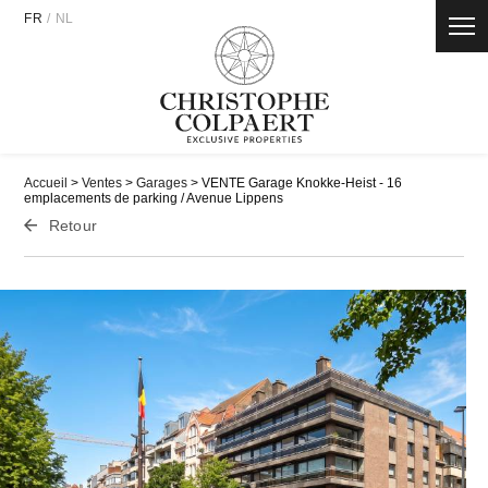
Panneau de gestion des cookies
FR
/
NL
Accueil
>
Ventes
>
Garages
> VENTE Garage Knokke-Heist - 16
emplacements de parking / Avenue Lippens
Retour